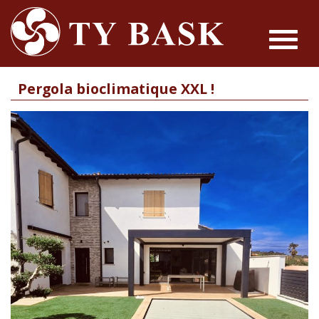
Toggle
navigat
Pergola bioclimatique XXL !