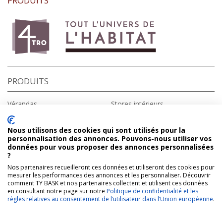
PRODUITS
PRODUITS
Vérandas
Stores intérieurs
Fenêtres
Stores extérieurs
Portes d’entrée
Portes de garage
Nous utilisons des cookies qui sont utilisés pour la
Volets roulants
Portails
personnalisation des annonces. Pouvons-nous utiliser vos
Volets battants
Domotique
données pour vous proposer des annonces personnalisées
Pergolas
?
Nos partenaires recueilleront ces données et utiliseront des cookies pour
A PROPOS
CONTACT
mesurer les performances des annonces et les personnaliser. Découvrir
comment TY BASK et nos partenaires collectent et utilisent ces données
en consultant notre page sur notre
Politique de confidentialité et les
Qui sommes-nous ?
Ty Bask
règles relatives au consentement de l’utilisateur dans l’Union européenne
.
Vous êtes une collectivité
1226 avenue de Bayonne
Vous êtes un particulier
64210 Bidart