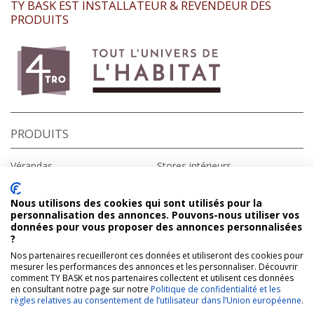
TY BASK EST INSTALLATEUR & REVENDEUR DES
PRODUITS
PRODUITS
Vérandas
Stores intérieurs
Fenêtres
Stores extérieurs
Portes d’entrée
Portes de garage
Nous utilisons des cookies qui sont utilisés pour la
Volets roulants
Portails
personnalisation des annonces. Pouvons-nous utiliser vos
Volets battants
Domotique
données pour vous proposer des annonces personnalisées
Pergolas
?
Nos partenaires recueilleront ces données et utiliseront des cookies pour
A PROPOS
CONTACT
mesurer les performances des annonces et les personnaliser. Découvrir
comment TY BASK et nos partenaires collectent et utilisent ces données
en consultant notre page sur notre
Politique de confidentialité et les
Qui sommes-nous ?
Ty Bask
règles relatives au consentement de l’utilisateur dans l’Union européenne
.
Vous êtes une collectivité
1226 avenue de Bayonne