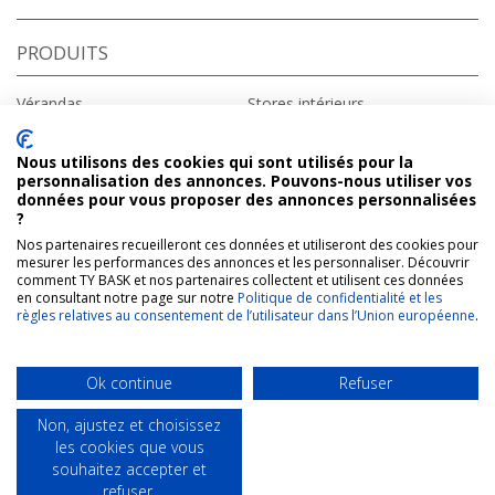
PRODUITS
Vérandas
Stores intérieurs
Fenêtres
Stores extérieurs
Portes d’entrée
Portes de garage
Nous utilisons des cookies qui sont utilisés pour la
Volets roulants
Portails
personnalisation des annonces. Pouvons-nous utiliser vos
Volets battants
Domotique
données pour vous proposer des annonces personnalisées
Pergolas
?
Nos partenaires recueilleront ces données et utiliseront des cookies pour
A PROPOS
CONTACT
mesurer les performances des annonces et les personnaliser. Découvrir
comment TY BASK et nos partenaires collectent et utilisent ces données
en consultant notre page sur notre
Politique de confidentialité et les
Qui sommes-nous ?
Ty Bask
règles relatives au consentement de l’utilisateur dans l’Union européenne
.
Vous êtes une collectivité
1226 avenue de Bayonne
Vous êtes un particulier
64210 Bidart
Vous êtes un architecte
Tél : 05 59 26 76 95
Ok continue
Refuser
Fournisseurs
Email :
contact@tybask.fr
Contact
Non, ajustez et choisissez
les cookies que vous
Accueil
Contact
Mentions légales
Plan du site
souhaitez accepter et
Politique de confidentialité
refuser.