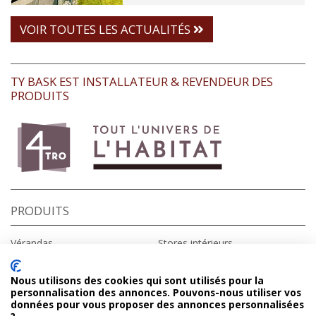
VOIR TOUTES LES ACTUALITÉS
TY BASK EST INSTALLATEUR & REVENDEUR DES
PRODUITS
PRODUITS
Vérandas
Stores intérieurs
Fenêtres
Stores extérieurs
Portes d’entrée
Portes de garage
Nous utilisons des cookies qui sont utilisés pour la
Volets roulants
Portails
personnalisation des annonces. Pouvons-nous utiliser vos
Volets battants
Domotique
données pour vous proposer des annonces personnalisées
Pergolas