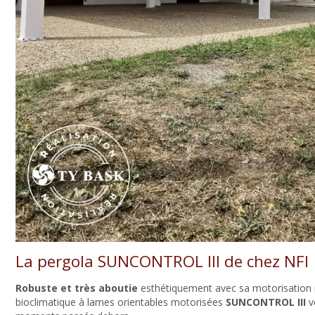
La pergola SUNCONTROL III de chez
NFI
Robuste et très aboutie
esthétiquement avec sa motorisation 
bioclimatique à lames orientables motorisées
SUNCONTROL III
vo