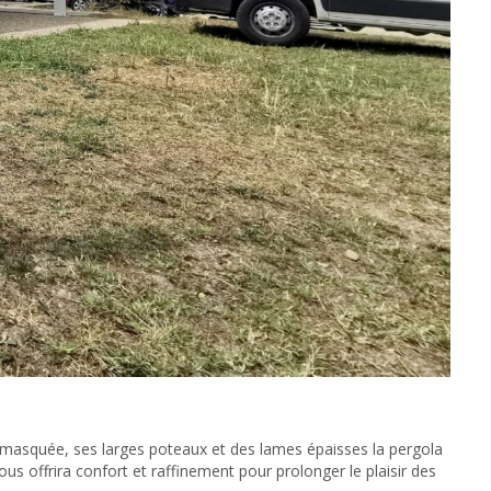
masquée, ses larges poteaux et des lames épaisses la pergola
us offrira confort et raffinement pour prolonger le plaisir des