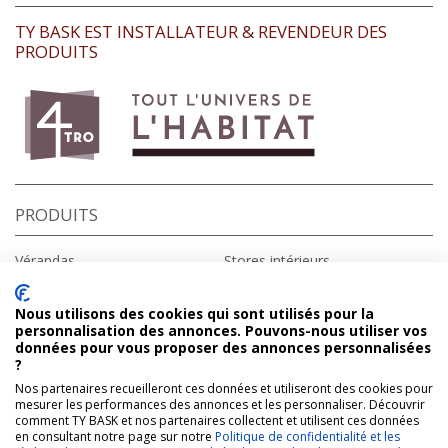
TY BASK EST INSTALLATEUR & REVENDEUR DES
PRODUITS
PRODUITS
Vérandas
Stores intérieurs
Fenêtres
Stores extérieurs
Portes d’entrée
Portes de garage
Nous utilisons des cookies qui sont utilisés pour la
Volets roulants
Portails
personnalisation des annonces. Pouvons-nous utiliser vos
Volets battants
Domotique
données pour vous proposer des annonces personnalisées
Pergolas
?
Nos partenaires recueilleront ces données et utiliseront des cookies pour
A PROPOS
CONTACT
mesurer les performances des annonces et les personnaliser. Découvrir
comment TY BASK et nos partenaires collectent et utilisent ces données
en consultant notre page sur notre
Politique de confidentialité et les
Qui sommes-nous ?
Ty Bask