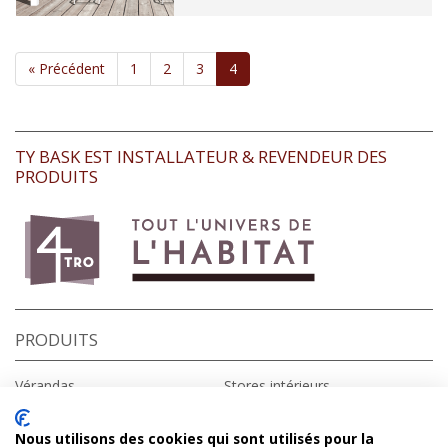
« Précédent
1
2
3
4
TY BASK EST INSTALLATEUR & REVENDEUR DES
PRODUITS
PRODUITS
Vérandas
Stores intérieurs
Fenêtres
Stores extérieurs
Portes d’entrée
Portes de garage
Nous utilisons des cookies qui sont utilisés pour la
Volets roulants
Portails