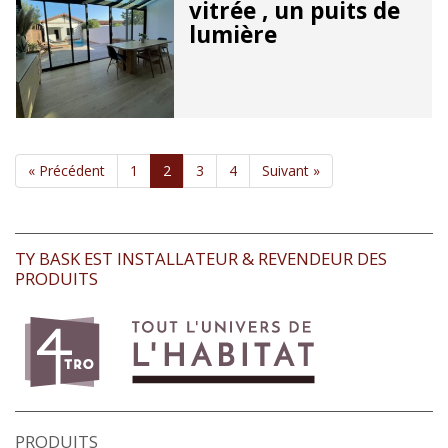
vitrée , un puits de
lumière
« Précédent
1
2
3
4
Suivant »
TY BASK EST INSTALLATEUR & REVENDEUR DES
PRODUITS
PRODUITS